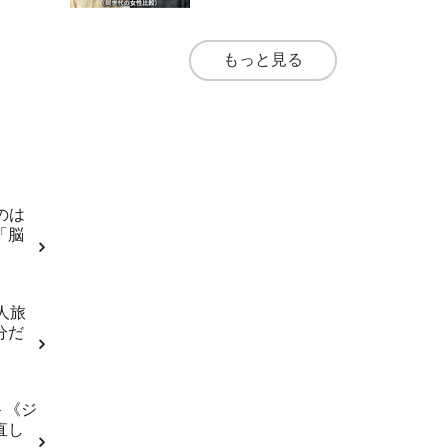
もっと見る
のは
「脳
人旅
分だ
 《ジ
直し