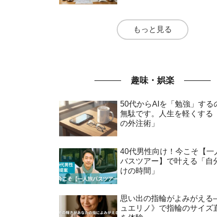
もっと見る
趣味・娯楽
50代からAIを「勉強」する
無駄です。人生を軽くする
の外注術」
40代男性向け！今こそ【一
バスツアー】で叶える「自
けの時間」
思い出の指輪がよみがえる–
ュエリノ》で指輪のサイズ