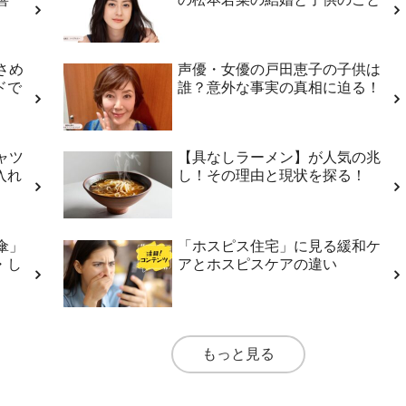
さめ
声優・女優の戸田恵子の子供は
ドで
誰？意外な事実の真相に迫る！
ャツ
【具なしラーメン】が人気の兆
入れ
し！その理由と現状を探る！
傘」
「ホスピス住宅」に見る緩和ケ
・し
アとホスピスケアの違い
もっと見る