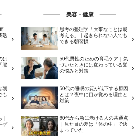
美容・健康
面
思考の整理学「大事なことは朝
成熟
考える」｜起きられない人でも
できる朝習慣
のは
50代男性のための育毛ケア｜気
「脳
づいたときには変わっている髪
の悩みと対策
50代の睡眠の質が低下する原因
は朝
とは？夜中に目が覚める理由と
でも
対策
60代から急に老ける人の共通点
ら｜
｜見た目の差は「体の中」で決
モゲ
まっていた