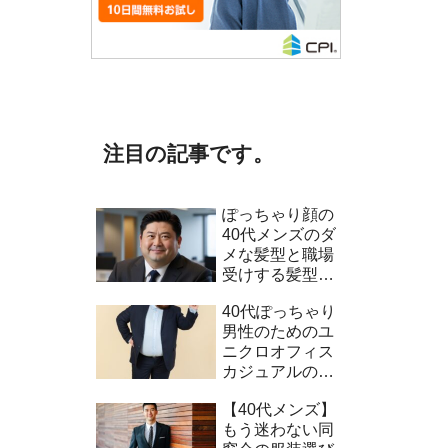
注目の記事です。
ぽっちゃり顔の
40代メンズのダ
メな髪型と職場
受けする髪型5
選！
40代ぽっちゃり
男性のためのユ
ニクロオフィス
カジュアルのコ
ーデ術
【40代メンズ】
もう迷わない同