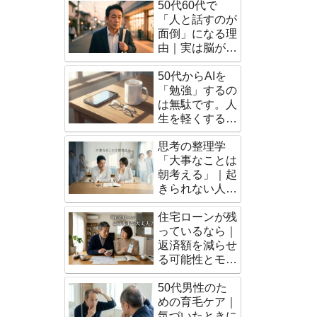
50代60代で
「人と話すのが
面倒」になる理
由｜実は脳が成
熟したサインだ
50代からAIを
った
「勉強」するの
は無駄です。人
生を軽くする
「脳の外注術」
思考の整理学
「大事なことは
朝考える」｜起
きられない人で
もできる朝習慣
住宅ローンが残
っているなら｜
返済額を減らせ
る可能性とモゲ
チェックの使い
50代男性のた
方
めの育毛ケア｜
気づいたときに