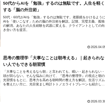
50代からAIを「勉強」するのは無駄です。人生を軽く
する「脳の外注術」
50代・60代がAIを「勉強」するのは無駄です。老眼鏡をかけるよう
AIを「使いこなす」ための脳の外注術を解説。記憶、完璧主義、孤独
の解消。あなたの人生経験を武器に変える、クライアントとしての向
き合い方を提言。
2026.04.0
思考の整理学「大事なことは朝考える」｜起きられな
い人でもできる朝習慣
「大事なことを考えるなら朝」と言われても、眠い・起きられない・
頭が回らない。そんな悩みに向けて、『思考の整理学』の視点と朝の
光習慣をもとに、思考力を高める朝時間の整え方を解説。生活リズム
を整えたい方に、光目覚まし時計トトノエライトプレーンも紹介しま
す。
2026.03.3