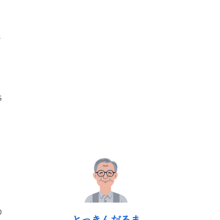
に
5
0
とっきんだるま