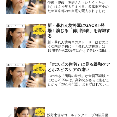
俳優・伊藤 孝雄さん（いとう・たか
お）は２４年８月１４日、多臓器不全の
ため東京都内の自宅で死去されました。
享年87歳。独特の演技スタイルと感性を
感じる伊藤さんは、演技に対する情熱と
才能で多くのファンに愛され、昭和を代
新・暴れん坊将軍にGACKT登
ホットニュース
表する個性派俳優としての...
場！演じる「徳川宗春」を深堀す
る
新・暴れん坊将軍のストーリーはどのよ
うな内容？初代・「暴れん坊将軍」は
1978年から2002年にかけてテレビ朝日系
列でレギュラー放映されたテレビ朝日、
東映制作の時代劇シリーズです。「新・
暴れん坊将軍」では、吉宗の治世となっ
「ホスピス住宅」に見る緩和ケア
ホットニュース
てから二十有余年を...
とホスピスケアの違い
いわゆる「団塊の世代」が全員75歳以上
になる2025年は、高齢化がさらに進むこ
とから「2025年問題」とも呼ばれていま
す。 医療現場では後期高齢者の増加を背
景に今後、在宅医療などの需要がさらに
高まると考えられていて、体制の構築が
課題となって...
浅野忠信がゴールデングローブ助演男優