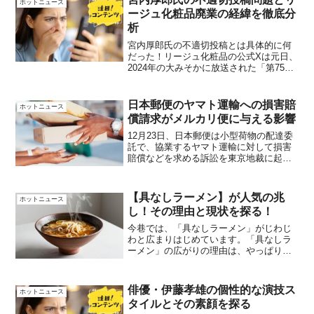
ホットニュース
ージュ化粧品廃業の経緯を徹底分
析
宮内厚郎氏の不適切投稿とは具体的に何
だった！リージュ化粧品の公式Xは元日、
2024年の大みそかに放送された「第75回
NHK紅白歌合戦」（NHK総合など）での
「Number_i」のパフォーマンスについ
て、称賛するユーザーのコメントを引用
日本郵便のヤマト運輸への損害賠
ホットニュース
し、以...
償請求がメルカリ便に与える影響
12月23日、日本郵便は小型荷物の配達委
託で、協業するヤマト運輸に対して損害
賠償などを求める訴訟を東京地裁に起こ
したと発表しました。日本郵便側は、ヤ
マト運輸から昨年6月に合意した配達委託
の見直しを迫られ、多額の損失が出ると
【具なしラーメン】が人気の兆
ホットニュース
して損害賠償請求を...
し！その理由と現状を探る！
今巷では、「具なしラーメン」がじわじ
わと広まりはじめています。「具なしラ
ーメン」の広がりの理由は、やっぱりア
レなのか、いろいろな声を拾い上げて理
由と現状をまとめました。「具なしラー
メン」人気の兆しの理由連日続くマスコ
俳優・伊藤孝雄の個性的な演技ス
ホットニュース
ミやメディアの注目のニュ...
タイルとその素顔を探る