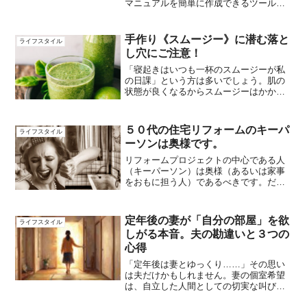
マニュアルを簡単に作成できるツールで
す。簡単かつ低コストでマニュアルを作
成し、業務のミスマッチを減らし、働く
側とお店側の双方にとってスムーズな業
手作り《スムージー》に潜む落と
ライフスタイル
務遂行の実現をサポート...
し穴にご注意！
「寝起きはいつも一杯のスムージーが私
の日課」という方は多いでしょう。肌の
状態が良くなるからスムージーはかかせ
ない！食物繊維が取れるから便秘ぎみの
わたしにピッタリ！！ダイエット中だか
ら朝食と晩食はいつもこれ！！！朝の冷
５０代の住宅リフォームのキーパ
ライフスタイル
たいスムージーはスッキリ...
ーソンは奥様です。
リフォームプロジェクトの中心である人
（キーパーソン）は奥様（あるいは家事
をおもに担う人）であるべきです。だか
らリフォームは家の中で一番家を理解し
ている奥様のためのプロジェクトであり
中心となるのも奥様なのです。
定年後の妻が「自分の部屋」を欲
ライフスタイル
しがる本音。夫の勘違いと３つの
心得
「定年後は妻とゆっくり……」その思い
は夫だけかもしれません。妻の個室希望
は、自立した人間としての切実な叫びで
す。自己破産と離婚を経験した筆者が、