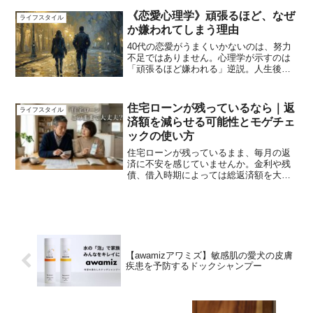
自身の失敗から学んだ「パートナーへの
接し方」と「男のプライドの捨て方」を
《恋愛心理学》頑張るほど、なぜ
ライフスタイル
公開。熟年夫婦が穏やかに暮らすための
か嫌われてしまう理由
処方箋。
40代の恋愛がうまくいかないのは、努力
不足ではありません。心理学が示すのは
「頑張るほど嫌われる」逆説。人生後半
の恋愛を静かに変える視点を解説しま
す。
住宅ローンが残っているなら｜返
ライフスタイル
済額を減らせる可能性とモゲチェ
ックの使い方
住宅ローンが残っているまま、毎月の返
済に不安を感じていませんか。金利や残
債、借入時期によっては総返済額を大き
く減らせる可能性があります。無料で比
較診断できるモゲチェックの特徴と、見
直し前に知るべきポイントを詳しく解説
します。
【awamizアワミズ】敏感肌の愛犬の皮膚
疾患を予防するドックシャンプー