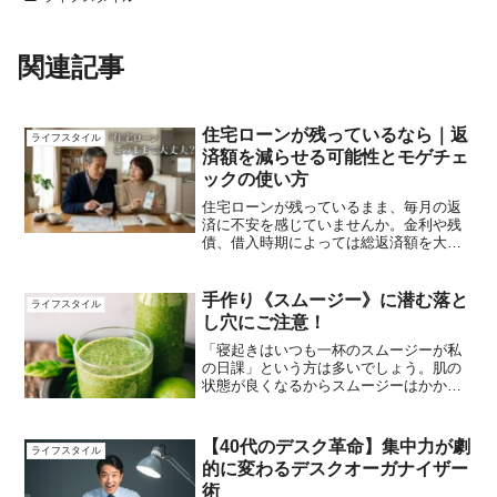
関連記事
住宅ローンが残っているなら｜返
ライフスタイル
済額を減らせる可能性とモゲチェ
ックの使い方
住宅ローンが残っているまま、毎月の返
済に不安を感じていませんか。金利や残
債、借入時期によっては総返済額を大き
く減らせる可能性があります。無料で比
較診断できるモゲチェックの特徴と、見
直し前に知るべきポイントを詳しく解説
手作り《スムージー》に潜む落と
ライフスタイル
します。
し穴にご注意！
「寝起きはいつも一杯のスムージーが私
の日課」という方は多いでしょう。肌の
状態が良くなるからスムージーはかかせ
ない！食物繊維が取れるから便秘ぎみの
わたしにピッタリ！！ダイエット中だか
ら朝食と晩食はいつもこれ！！！朝の冷
【40代のデスク革命】集中力が劇
ライフスタイル
たいスムージーはスッキリ...
的に変わるデスクオーガナイザー
術