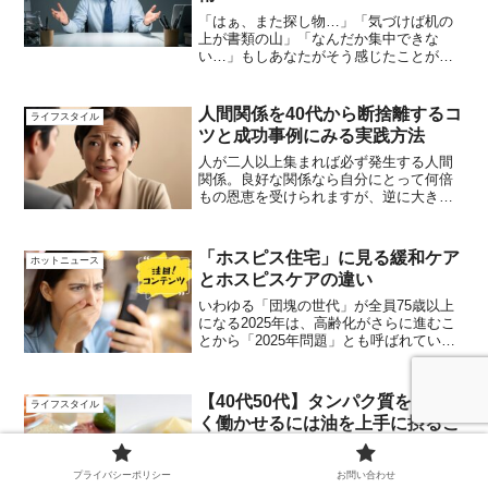
「はぁ、また探し物…」「気づけば机の
上が書類の山」「なんだか集中できな
い…」もしあなたがそう感じたことがあ
るなら、それは決してあなただけではあ
りません。仕事でも家庭でも、責任が増
え、やるべきことに追われる日々。デス
人間関係を40代から断捨離するコ
ライフスタイル
ク周りの散らかりは、単なる...
ツと成功事例にみる実践方法
人が二人以上集まれば必ず発生する人間
関係。良好な関係なら自分にとって何倍
もの恩恵を受けられますが、逆に大きな
ストレスになることもあります。人間関
係の断捨離には、その明確な目的と罪悪
感を感じない果断な決断が大切だったの
「ホスピス住宅」に見る緩和ケア
ホットニュース
です。
とホスピスケアの違い
いわゆる「団塊の世代」が全員75歳以上
になる2025年は、高齢化がさらに進むこ
とから「2025年問題」とも呼ばれていま
す。 医療現場では後期高齢者の増加を背
景に今後、在宅医療などの需要がさらに
高まると考えられていて、体制の構築が
【40代50代】タンパク質を上手
ライフスタイル
課題となって...
く働かせるには油を上手に摂るこ
と
最近、健康のためタンパク質が重要でし
プライバシーポリシー
お問い合わせ