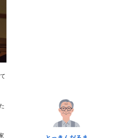
って
た
家
とっきんだるま