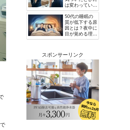
は変わっている
髪の悩みと対策
50代の睡眠の
質が低下する原
因とは？夜中に
目が覚める理由
と対策
スポンサーリンク
で
んで