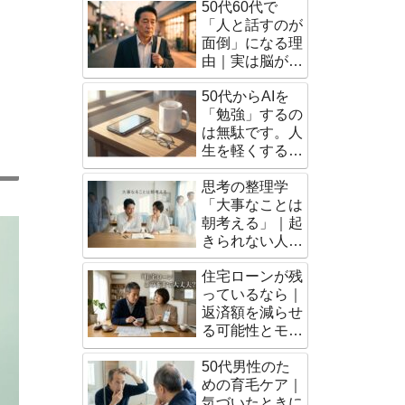
50代60代で
「人と話すのが
面倒」になる理
由｜実は脳が成
熟したサインだ
50代からAIを
った
「勉強」するの
は無駄です。人
生を軽くする
「脳の外注術」
思考の整理学
「大事なことは
朝考える」｜起
きられない人で
もできる朝習慣
住宅ローンが残
っているなら｜
返済額を減らせ
る可能性とモゲ
チェックの使い
50代男性のた
方
めの育毛ケア｜
気づいたときに