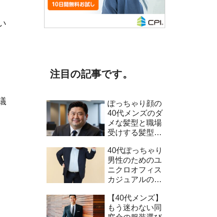
い
注目の記事です。
議
ぽっちゃり顔の
40代メンズのダ
メな髪型と職場
受けする髪型5
選！
、
40代ぽっちゃり
男性のためのユ
ニクロオフィス
カジュアルのコ
ーデ術
【40代メンズ】
もう迷わない同