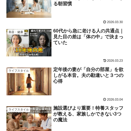
る朝習慣
2026.03.30
60代から急に老ける人の共通点｜
美容・健康
見た目の差は「体の中」で決まっ
ていた
2026.03.23
定年後の妻が「自分の部屋」を欲
ライフスタイル
しがる本音。夫の勘違いと３つの
心得
2026.03.04
施設選びより重要！特養スタッフ
ライフスタイル
が教える、家族しかできない3つ
の魔法