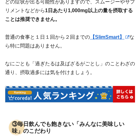
どの症状が出る可能性がありますので、スムージーやサプ
リメントなどから
1日あたり1,000mg以上の量を摂取する
ことは推奨できません。
普通の食事と１日１回から２回までの
【SlimSmart】
な
ら特に問題はありません。
なにごとも「過ぎたるは及ばざるがごとし」のことわざの
通り、摂取過多には気を付けましょう。
③毎日飲んでも飽きない「みんなに美味しい
味」のこだわり