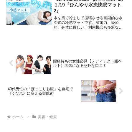
紹介します。
１/19『ひんやり水流快眠マット
2』
水を風で冷まして循環させる画期的な水
冷式の冷感マットです。省電力、経済
的、身体に優しい、利用機会も多彩なこ
の『ひんやり水流快眠マット2』を紹介し
ます。
腰痛持ちの女性必見【メディテクト腰ベ
ルト】の気になる意外な口コミ
40代男性の「ぽっこりお腹」を自宅で
《くびれ》に変える実践術
ホーム
美容・健康