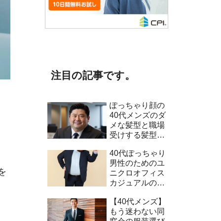
注目の記事です。
ぽっちゃり顔の
40代メンズのダ
メな髪型と職場
受けする髪型5
選！
40代ぽっちゃり
男性のためのユ
を
ニクロオフィス
カジュアルのコ
ーデ術
【40代メンズ】
もう迷わない同