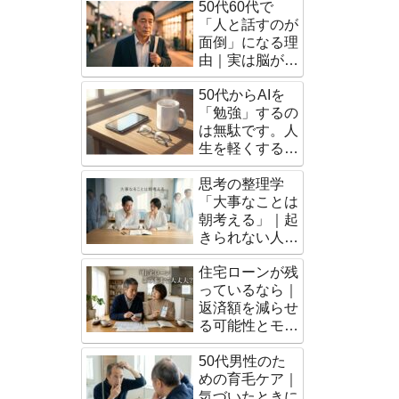
50代60代で
「人と話すのが
面倒」になる理
由｜実は脳が成
熟したサインだ
50代からAIを
った
「勉強」するの
は無駄です。人
生を軽くする
「脳の外注術」
思考の整理学
「大事なことは
朝考える」｜起
きられない人で
もできる朝習慣
住宅ローンが残
っているなら｜
返済額を減らせ
る可能性とモゲ
チェックの使い
50代男性のた
方
めの育毛ケア｜
気づいたときに