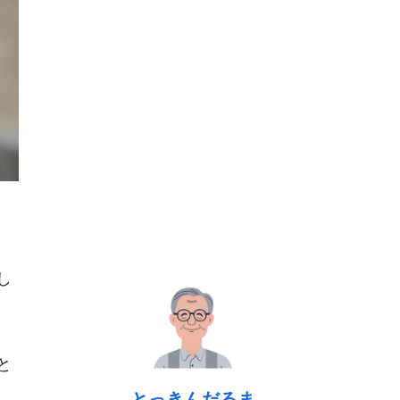
し
と
とっきんだるま